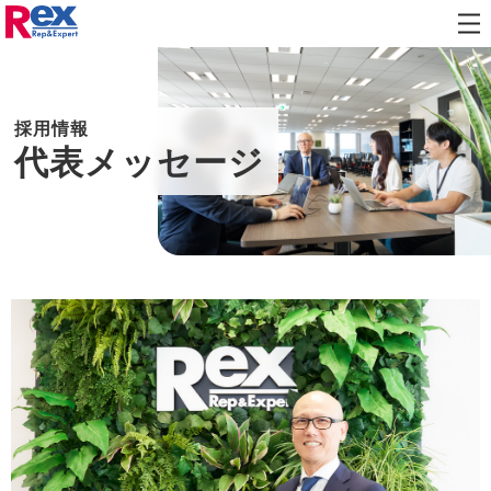
メニ
代表メッセージ
企業理念・社名由来
ュー
を開
役員紹介
沿革
閉し
ます
採用情報
拠点案内
代表メッセージ
人材紹介
人材派遣
求人広告媒体・スカウト
キャリアデザイン
代表メッセージ
社員インタビュー
募集中の職種
プレスリリース
お知らせ