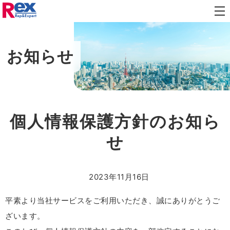
メニ
代表メッセージ
企業理念・社名由来
ュー
を開
役員紹介
沿革
閉し
お知らせ
ます
拠点案内
人材紹介
人材派遣
個人情報保護方針のお知ら
求人広告媒体・スカウト
キャリアデザイン
せ
代表メッセージ
社員インタビュー
募集中の職種
2023年11月16日
平素より当社サービスをご利用いただき、誠にありがとうご
プレスリリース
お知らせ
ざいます。