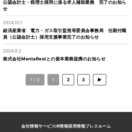
公認会計士・税理士採用に係る求人補助業務 完了のお知ら
せ
2024.10.1
経済産業省 電力・ガス取引監視等委員会事務局 任期付職
員（公認会計士）採用支援事業完了のお知らせ
2024.9.2
株式会社MentaRestとの資本業務提携のお知らせ
1 / 3
1
2
3
▶
会社情報
サービス
IR情報
採用情報
プレスルーム