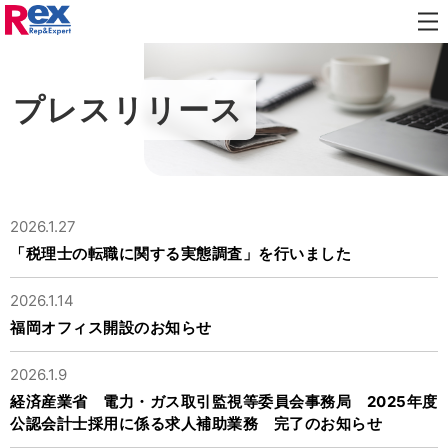
メニ
代表メッセージ
企業理念・社名由来
ュー
を開
役員紹介
沿革
閉し
プレスリリース
ます
拠点案内
人材紹介
人材派遣
2026.1.27
求人広告媒体・スカウト
キャリアデザイン
「税理士の転職に関する実態調査」を行いました
代表メッセージ
社員インタビュー
2026.1.14
福岡オフィス開設のお知らせ
募集中の職種
2026.1.9
経済産業省 電力・ガス取引監視等委員会事務局 2025年度
プレスリリース
お知らせ
公認会計士採用に係る求人補助業務 完了のお知らせ